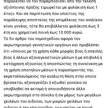
παραλείπει να τον παρεμποδίσει από την τέλεση
αξιόποινης πράξης τιμωρείται με φυλάκιση έως 1
έτος». Και σε περίπτωση που υπαίτιος της
παράλειψης εποπτείας της επιμέλειας του ανηλίκου
είναι γονέας, τότε θα επιβάλλεται φυλάκιση έως 3
έτη και χρηματική ποινή έως 10.000 ευρώ.
Το 5ο άρθρο του νομοσχεδίου αφορά τον
ακρωτηριασμό γεννητικών οργάνων και προβλέπει
ότι «όποιος με τη χρήση κάθε μορφής βίας ή απειλής
βίας ή άλλων εξαναγκαστικών μέσων ή με επιβολή ή
κατάχρηση εξουσίας ή αποσπώντας τη συναίνεση με
τη χρήση απατηλών μέσων ή παρασύροντάς την,
εκμεταλλευόμενος την ευάλωτη θέση στην οποία
βρίσκεται, εξαναγκάζει ή εξωθεί γυναίκα να
υποβληθεί σε εκτομή ή οποιονδήποτε άλλο
ακρωτηριασμό στο σύνολο ή σε μέρος των μεγάλων
χειλέων του αιδοίου, των μικρών χειλέων του
αιδοίου ή της κλειτορίδας, τιμωρείται με ποινή