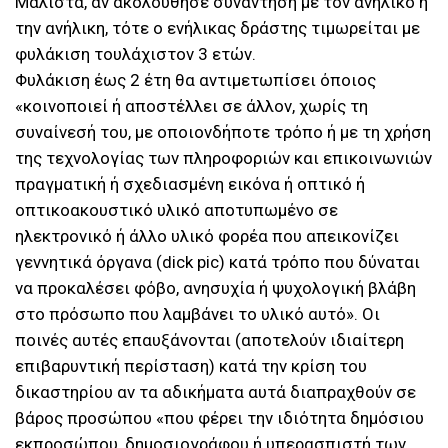
Μάλιστα, αν ακολούθησε συνάντηση με τον ανήλικο ή
την ανήλικη, τότε ο ενήλικας δράστης τιμωρείται με
φυλάκιση τουλάχιστον 3 ετών.
Φυλάκιση έως 2 έτη θα αντιμετωπίσει όποιος
«κοινοποιεί ή αποστέλλει σε άλλον, χωρίς τη
συναίνεσή του, με οποιονδήποτε τρόπο ή με τη χρήση
της τεχνολογίας των πληροφοριών και επικοινωνιών
πραγματική ή σχεδιασμένη εικόνα ή οπτικό ή
οπτικοακουστικό υλικό αποτυπωμένο σε
ηλεκτρονικό ή άλλο υλικό φορέα που απεικονίζει
γεννητικά όργανα (dick pic) κατά τρόπο που δύναται
να προκαλέσει φόβο, ανησυχία ή ψυχολογική βλάβη
στο πρόσωπο που λαμβάνει το υλικό αυτό». Οι
ποινές αυτές επαυξάνονται (αποτελούν ιδιαίτερη
επιβαρυντική περίσταση) κατά την κρίση του
δικαστηρίου αν τα αδικήματα αυτά διαπραχθούν σε
βάρος προσώπου «που φέρει την ιδιότητα δημόσιου
εκπροσώπου, δημοσιογράφου ή υπερασπιστή των