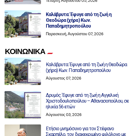
Τετάρτη, Αυγούστου 05, 2026
Καλάβρυτα: Έφυγε από τη ζωή η
Θεοδώρα (χήρα) Κων.
Παπαδημητροπούλου
Παρασκευή, Αυγούστου 07, 2026
ΚΟΙΝΩΝΙΚΑ
Καλάβρυτα: Έφυγε από τη ζωή η Θεοδώρα
(χήρα) Κων. Παπαδημητροπούλου
Αύγουστος 07, 2026
Δρυμός: Έφυγε από τη ζωή η Αγγελική
Χριστοδουλοπούλου – Αθανασοπούλου, σε
ηλικία 56 ετών
Αύγουστος 03, 2026
Ετήσιο μνημόσυνο για τον Στέφανο
Σκαρπέλο, τον διακεκριμένο φιλόλογο με