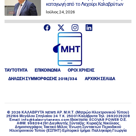
καταγωγή από το Λεχούρι Καλαβρύτων
Ιούλιος 24, 2026
ΤΑΥΤΟΤΗΤΑ
ΕΠΙΚΟΙΝΩΝΙΑ
ΟΡΟΙ ΧΡΗΣΗΣ
ΔΉΛΩΣΗ ΣΥΜΜΌΡΦΩΣΗΣ 2018/334
ΑΡΧΙΚΗ ΣΕΛΙΔΑ
©
2026
ΚΑΛΑΒΡΥΤΑ NEWS ΑΡ. Μ.Η.Τ. (Μητρώο Ηλεκτρονικού Τύπου)
252166 Μεγάλου Σπηλαίου 24 T.K. 25001 Καλάβρυτα Τηλ: 2692029208
Εmail: info@kalavrytanews.com Ιδιοκτησία: ECOVAR POWER Ο.Ε.
ΑΦΜ: 998094291 Διευθυντής Σύνταξης: Κυριαζής Νικόλαος
Δημοσιογράφος Τακτικό Μέλος Ένωση Συντακτών Περιοδικού
Ηλεκτρονικού Τύπου (ΕΣΠΗΤ) Εμπορικό τμήμα: Παλληκάρη Γεωργία