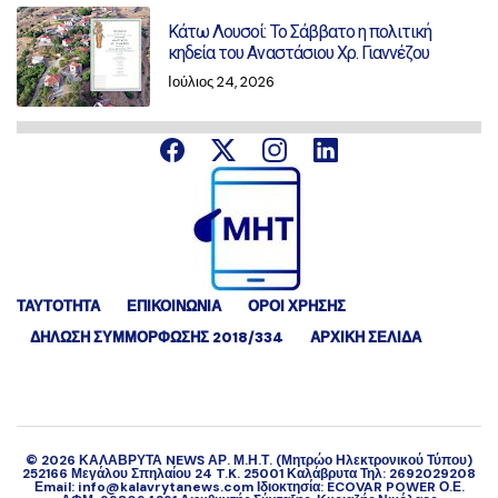
Κάτω Λουσοί: Το Σάββατο η πολιτική
κηδεία του Αναστάσιου Χρ. Γιαννέζου
Ιούλιος 24, 2026
ΤΑΥΤΟΤΗΤΑ
ΕΠΙΚΟΙΝΩΝΙΑ
ΟΡΟΙ ΧΡΗΣΗΣ
ΔΉΛΩΣΗ ΣΥΜΜΌΡΦΩΣΗΣ 2018/334
ΑΡΧΙΚΗ ΣΕΛΙΔΑ
©
2026
ΚΑΛΑΒΡΥΤΑ NEWS ΑΡ. Μ.Η.Τ. (Μητρώο Ηλεκτρονικού Τύπου)
252166 Μεγάλου Σπηλαίου 24 T.K. 25001 Καλάβρυτα Τηλ: 2692029208
Εmail: info@kalavrytanews.com Ιδιοκτησία: ECOVAR POWER Ο.Ε.