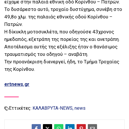
είχαμε στην παλαιά εθνική οδό Κορίνθου – Πατρών.
Το δυσάρεστο αυτό, τροχαίο δυστύχημα, συνέβη στο
49,8ο χλμ. της παλαιάς εθνικής οδού Κορίνθου –
Πατρών.
Η δίκυκλη μοτοσυκλέτα, που οδηγούσε 43χρονος
ημεδαπός, εξετράπη της πορείας της και ανετράπη.
Αποτέλεσμα αυτής της εξέλιξης ήταν ο θανάσιμος
τραυματισμός του οδηγού – αναβάτη.
Την προανάκριση διενεργεί, ήδη, το Τμήμα Τροχαίας
της Κορίνθου.
ertnews.gr
Εττικέτες:
ΚΑΛΑΒΡΥΤΑ-NEWS
news