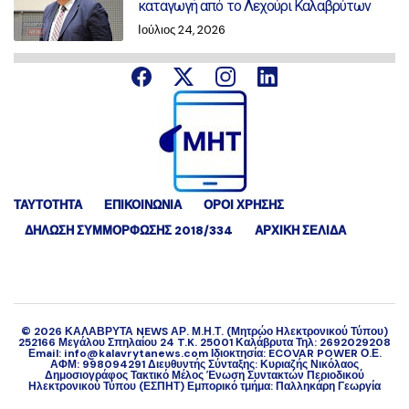
καταγωγή από το Λεχούρι Καλαβρύτων
Ιούλιος 24, 2026
ΤΑΥΤΟΤΗΤΑ
ΕΠΙΚΟΙΝΩΝΙΑ
ΟΡΟΙ ΧΡΗΣΗΣ
ΔΉΛΩΣΗ ΣΥΜΜΌΡΦΩΣΗΣ 2018/334
ΑΡΧΙΚΗ ΣΕΛΙΔΑ
©
2026
ΚΑΛΑΒΡΥΤΑ NEWS ΑΡ. Μ.Η.Τ. (Μητρώο Ηλεκτρονικού Τύπου)
252166 Μεγάλου Σπηλαίου 24 T.K. 25001 Καλάβρυτα Τηλ: 2692029208
Εmail: info@kalavrytanews.com Ιδιοκτησία: ECOVAR POWER Ο.Ε.
ΑΦΜ: 998094291 Διευθυντής Σύνταξης: Κυριαζής Νικόλαος
Δημοσιογράφος Τακτικό Μέλος Ένωση Συντακτών Περιοδικού
Ηλεκτρονικού Τύπου (ΕΣΠΗΤ) Εμπορικό τμήμα: Παλληκάρη Γεωργία