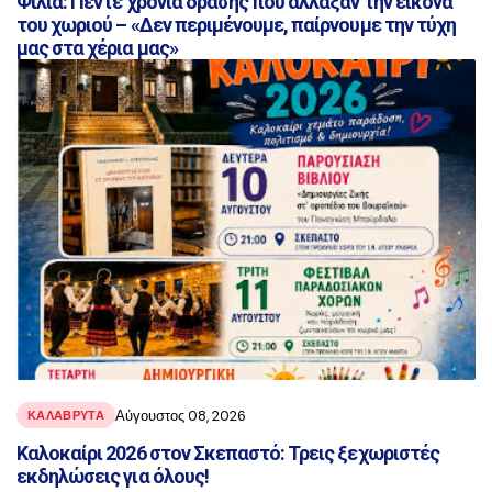
Φίλια: Πέντε χρόνια δράσης που άλλαξαν την εικόνα
του χωριού – «Δεν περιμένουμε, παίρνουμε την τύχη
μας στα χέρια μας»
Αύγουστος 08, 2026
ΚΑΛΑΒΡΥΤΑ
Καλοκαίρι 2026 στον Σκεπαστό: Τρεις ξεχωριστές
εκδηλώσεις για όλους!