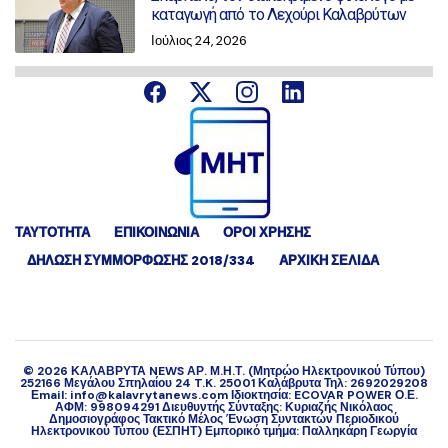
καταγωγή από το Λεχούρι Καλαβρύτων
Ιούλιος 24, 2026
ΤΑΥΤΟΤΗΤΑ
ΕΠΙΚΟΙΝΩΝΙΑ
ΟΡΟΙ ΧΡΗΣΗΣ
ΔΉΛΩΣΗ ΣΥΜΜΌΡΦΩΣΗΣ 2018/334
ΑΡΧΙΚΗ ΣΕΛΙΔΑ
©
2026
ΚΑΛΑΒΡΥΤΑ NEWS ΑΡ. Μ.Η.Τ. (Μητρώο Ηλεκτρονικού Τύπου)
252166 Μεγάλου Σπηλαίου 24 T.K. 25001 Καλάβρυτα Τηλ: 2692029208
Εmail: info@kalavrytanews.com Ιδιοκτησία: ECOVAR POWER Ο.Ε.
ΑΦΜ: 998094291 Διευθυντής Σύνταξης: Κυριαζής Νικόλαος
Δημοσιογράφος Τακτικό Μέλος Ένωση Συντακτών Περιοδικού
Ηλεκτρονικού Τύπου (ΕΣΠΗΤ) Εμπορικό τμήμα: Παλληκάρη Γεωργία