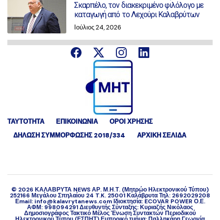
Σκαρπέλο, τον διακεκριμένο φιλόλογο με
καταγωγή από το Λεχούρι Καλαβρύτων
Ιούλιος 24, 2026
ΤΑΥΤΟΤΗΤΑ
ΕΠΙΚΟΙΝΩΝΙΑ
ΟΡΟΙ ΧΡΗΣΗΣ
ΔΉΛΩΣΗ ΣΥΜΜΌΡΦΩΣΗΣ 2018/334
ΑΡΧΙΚΗ ΣΕΛΙΔΑ
©
2026
ΚΑΛΑΒΡΥΤΑ NEWS ΑΡ. Μ.Η.Τ. (Μητρώο Ηλεκτρονικού Τύπου)
252166 Μεγάλου Σπηλαίου 24 T.K. 25001 Καλάβρυτα Τηλ: 2692029208
Εmail: info@kalavrytanews.com Ιδιοκτησία: ECOVAR POWER Ο.Ε.
ΑΦΜ: 998094291 Διευθυντής Σύνταξης: Κυριαζής Νικόλαος
Δημοσιογράφος Τακτικό Μέλος Ένωση Συντακτών Περιοδικού
Ηλεκτρονικού Τύπου (ΕΣΠΗΤ) Εμπορικό τμήμα: Παλληκάρη Γεωργία