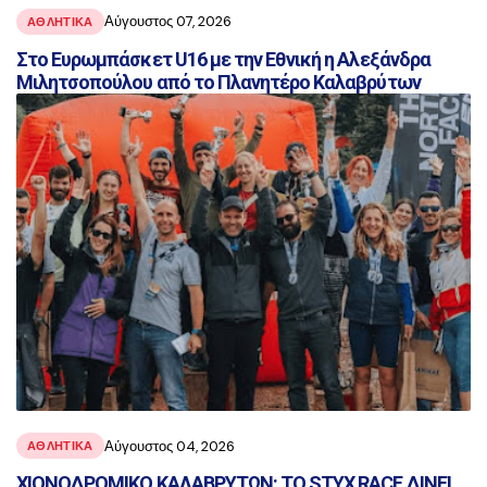
Αύγουστος 07, 2026
ΑΘΛΗΤΙΚΑ
Στο Ευρωμπάσκετ U16 με την Εθνική η Αλεξάνδρα
Μιλητσοπούλου από το Πλανητέρο Καλαβρύτων
Αύγουστος 04, 2026
ΑΘΛΗΤΙΚΑ
ΧΙΟΝΟΔΡΟΜΙΚΟ ΚΑΛΑΒΡΥΤΩΝ: ΤΟ STYX RACE ΔΙΝΕΙ