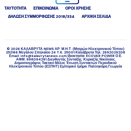
ΤΑΥΤΟΤΗΤΑ
ΕΠΙΚΟΙΝΩΝΙΑ
ΟΡΟΙ ΧΡΗΣΗΣ
ΔΉΛΩΣΗ ΣΥΜΜΌΡΦΩΣΗΣ 2018/334
ΑΡΧΙΚΗ ΣΕΛΙΔΑ
©
2026
ΚΑΛΑΒΡΥΤΑ NEWS ΑΡ. Μ.Η.Τ. (Μητρώο Ηλεκτρονικού Τύπου)
252166 Μεγάλου Σπηλαίου 24 T.K. 25001 Καλάβρυτα Τηλ: 2692029208
Εmail: info@kalavrytanews.com Ιδιοκτησία: ECOVAR POWER Ο.Ε.
ΑΦΜ: 998094291 Διευθυντής Σύνταξης: Κυριαζής Νικόλαος
Δημοσιογράφος Τακτικό Μέλος Ένωση Συντακτών Περιοδικού
Ηλεκτρονικού Τύπου (ΕΣΠΗΤ) Εμπορικό τμήμα: Παλληκάρη Γεωργία