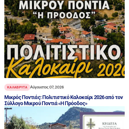
Αύγουστος 07, 2026
ΚΑΛΑΒΡΥΤΑ
Μικρός Ποντιάς: Πολιτιστικό Καλοκαίρι 2026 από τον
Σύλλογο Μικρού Ποντιά «Η Πρόοδος»