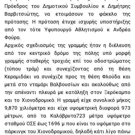
Πρόεδρος του Δημοτικού Συμβουλίου κ Δημήτρης
Βαρβιτσιώτης, να ετοιμάσουν το φάκελο της
πρότασης. Η πρόταση έτυχε ισχυρής υποστήριξης
από τον τότε Υφυπουργό Αθλητισμού κ Ανδρέα
Φούρα.
Αρχικός σχεδιασμός της γραμμής ήταν η διέλευση
από τον κεντρικό δρόμο της πόλης υπό μορφή
γραμμής σταθερής τροχιάς επί του οδοστρώματος
(τύπου τράμ) και συνεχίζοντας από τη θέση
Κεραμιδάκι να συνέχιζε προς τη θέση Φλούδα και
μετά στο νταμάρι Βαλβουσίων και ακολούθως από
την απέναντι πλευρά με κατάληξη στον Ξερόκαμπο
και το Χιονοδρομικό. Η γραμμή είχε συνολικό μήκος
9,870 χιλιόμετρα και είχε υψομετρική διαφορά 973
μέτρων, από τα Καλάβρυτα723 μέτρα υψόμετρο
σταθμού ΟΣΕ έως 1696 μ που είναι το υψόμετρο στο
πάρκινγκ του Χιονοδρομικού, δηλαδή κάτι λίγο πάνω