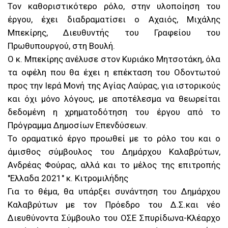
Τον καθοριστικότερο ρόλο, στην υλοποίηση του
έργου, έχει διαδραµατίσει ο Αχαιός, Μιχάλης
Μπεκίρης, ∆ιευθυντής του Γραφείου του
Πρωθυπουργού, στη Βουλή.
Ο κ. Μπεκίρης ανέλυσε στον Κυριάκο Μητσοτάκη, όλα
τα οφέλη που θα έχει η επέκταση του Οδοντωτού
προς την Ιερά Μονή της Αγίας Λαύρας, για ιστορικούς
και όχι µόνο λόγους, µε αποτέλεσµα να θεωρείται
δεδοµένη η χρηµατοδότηση του έργου από το
Πρόγραµµα ∆ηµοσίων Επενδύσεων.
Το οραµατικό έργο προωθεί µε το ρόλο του και ο
άµισθος σύµβουλος του ∆ηµάρχου Καλαβρύτων,
Ανδρέας Φούρας, αλλά και το μέλος της επιτροπής
"Ελλαδα 2021" κ. Κιτρομιλήδης
Για το θέμα, θα υπάρξει συνάντηση του ∆ηµάρχου
Καλαβρύτων με τον Πρόεδρο του ∆.Σ.και νέο
∆ιευθύνοντα Σύµβουλο του ΟΣΕ Σπυρίδωνα-Κλέαρχο