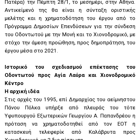
Πατέρα) την Πέµπτη 28/1, το µεσηµέρι, στην Αθήνα.
Αντικείµενό της θα είναι η σύνταξη οριστικής
µελέτης και η χρηµατοδότηση του έργου από το
Πρόγραµµα ∆ηµοσίων Επενδύσεων για την σύνδεση
του Οδοντωτού µε την Μονή και το Χιονοδροµικό, µε
στόχο την άµεση προώθηση, προς δηµοπράτηση, του
έργου µέσα στο 2021.
Ιστορικό του σχεδιασμού επέκτασης του
Οδοντωτού προς Αγία Λαύρα και Χιονοδρομικό
Κέντρο
Η αρχική ιδέα
Στις αρχές του 1995, επί Δημαρχίας του αείμνηστου
Πάνου Πόλκα υπήρξε από πλευράς του τότε
Υφυπουργού Εξωτερικών Γεωργίου Α. Παπανδρέου η
πρόταση να χρηματοδοτηθεί από τον ΕΟΤ η
κατασκευή τελεφερίκ από Καλάβρυτα προς