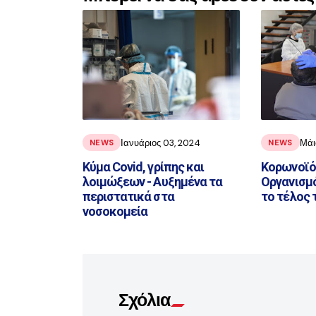
Ιανυάριος 03, 2024
Μάι
NEWS
NEWS
Κύμα Covid, γρίπης και
Κορωνοϊό
λοιμώξεων - Αυξημένα τα
Οργανισμό
περιστατικά στα
το τέλος 
νοσοκομεία
Σχόλια