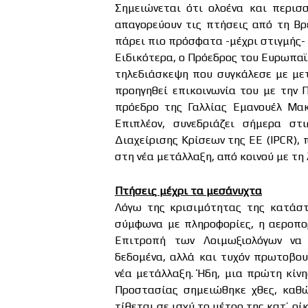
Σημειώνεται ότι ολοένα και περισ
απαγορεύουν τις πτήσεις από τη Βρε
πάρει πιο πρόσφατα -μέχρι στιγμής-
Ειδικότερα, ο Πρόεδρος του Ευρωπαϊ
τηλεδιάσκεψη που συγκάλεσε με με
προηγηθεί επικοινωνία του με την 
πρόεδρο της Γαλλίας Εμανουέλ Μακ
Επιπλέον, συνεδριάζει σήμερα σ
Διαχείρισης Κρίσεων της ΕΕ (IPCR),
στη νέα μετάλλαξη, από κοινού με τη
Πτήσεις μέχρι τα μεσάνυχτα
Λόγω της κρισιμότητας της κατάστ
σύμφωνα με πληροφορίες, η αεροπορ
Επιτροπή των Λοιμωξιολόγων να 
δεδομένα, αλλά και τυχόν πρωτοβου
νέα μετάλλαξη. Ήδη, μια πρώτη κίν
Προστασίας σημειώθηκε χθες, καθ
τίθεται σε ισχύ το μέτρο της κατ’ ο