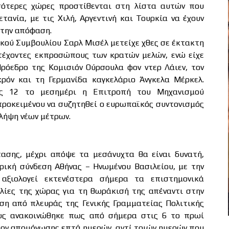
σότερες χώρες προστίθενται στη λίστα αυτών που
τανία, με τις Χιλή, Αργεντινή και Τουρκία να έχουν
 την απόφαση.
κού Συμβουλίου Σαρλ Μισέλ μετείχε χθες σε έκτακτη
τέχοντες εκπροσώπους των κρατών μελών, ενώ είχε
Πρόεδρο της Κομισιόν Ούρσουλα φον ντερ Λάιεν, τον
ρόν και τη Γερμανίδα καγκελάριο Άνγκελα Μέρκελ.
τις 12 το μεσημέρι η Επιτροπή του Μηχανισμού
 προκειμένου να συζητηθεί ο ευρωπαϊκός συντονισμός
 λήψη νέων μέτρων.
ασης, μέχρι απόψε τα μεσάνυχτα θα είναι δυνατή,
ική σύνδεση Αθήνας – Ηνωμένου Βασιλείου, με την
αξιολογεί εκτενέστερα σήμερα τα επιστημονικά
λίες της χώρας για τη θωράκισή της απέναντι στην
ηση από πλευράς της Γενικής Γραμματείας Πολιτικής
ώς ανακοινώθηκε πως από σήμερα στις 6 το πρωί
ίκον απομόνωσης επτά ημερών, αντί τριών ημερών που