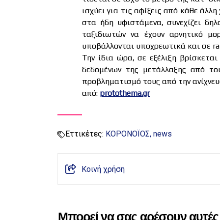
ισχύει για τις αφίξεις από κάθε άλλ
στα ήδη υφιστάμενα, συνεχίζει δη
ταξιδιωτών να έχουν αρνητικό μο
υποβάλλονται υποχρεωτικά και σε rap
Την ίδια ώρα, σε εξέλιξη βρίσκετα
δεδομένων της μετάλλαξης από του
προβληματισμό τους από την ανίχνευ
από:
protothema.gr
Εττικέτες:
ΚΟΡΟΝΟΪΟΣ
news
Κοινή χρήση
Μπορεί να σας αρέσουν αυτές 