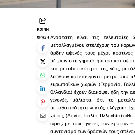
ΚΟΙΝΉ
Ανάστατη είναι τις τελευταίες
ΧΡΉΣΗ
μεταλλαγμένου στελέχους του κορων
άρδην αφενός τους μέχρι πρότινος
μέτρων στη γηραιά ήπειρο και αφετ
και μεταδοτικότητα της νέας μετά
ληφθούν κατεπείγοντα μέτρα από πλ
ευρωπαϊκών χωρών (Γερμανία, Γαλλία
Ολλανδία) έχουν διακόψει ήδη την α
γεγονός, μάλιστα, ότι το μεταλ
μεταδοτικότητα «εκτός ελέγχου» έχ
χώρες (Δανία, Ιταλία, Ολλανδία) ωθ
ώρες, με τους ηγέτες των κρατών – 
συντονισμό των δράσεών τους απέναντ