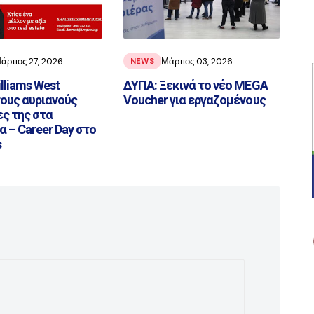
άρτιος 27, 2026
Μάρτιος 03, 2026
NEWS
illiams West
ΔΥΠΑ: Ξεκινά το νέο MEGA
ους αυριανούς
Voucher για εργαζομένους
ς της στα
 – Career Day στο
s