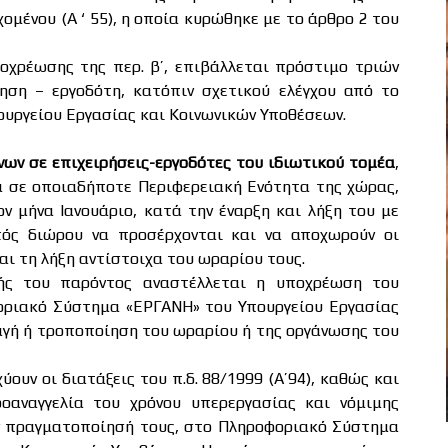
ομένου (Α ‘ 55), η οποία κυρώθηκε με το άρθρο 2 του
χρέωσης της περ. β’, επιβάλλεται πρόστιμο τριών
ρηση – εργοδότη, κατόπιν σχετικού ελέγχου από το
υργείου Εργασίας και Κοινωνικών Υποθέσεων.
νων σε επιχειρήσεις-εργοδότες του ιδιωτικού τομέα
,
 σε οποιαδήποτε Περιφερειακή Ενότητα της χώρας,
ν μήνα Ιανουάριο, κατά την έναρξη και λήξη του με
ός διώρου να προσέρχονται και να αποχωρούν οι
και τη λήξη αντίστοιχα του ωραρίου τους.
γής του παρόντος αναστέλλεται η υποχρέωση του
οριακό Σύστημα «ΕΡΓΑΝΗ» του Υπουργείου Εργασίας
αγή ή τροποποίηση του ωραρίου ή της οργάνωσης του
ύουν οι διατάξεις του π.δ. 88/1999 (Α’94), καθώς και
οαναγγελία του χρόνου υπερεργασίας και νόμιμης
ν πραγματοποίησή τους, στο Πληροφοριακό Σύστημα