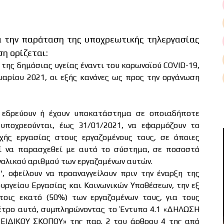
α την παράταση της υποχρεωτικής τηλεργασίας
η ορίζεται:
της δημόσιας υγείας έναντι του κορωνοϊού COVID-19,
υαρίου 2021, οι εξής κανόνες ως προς την οργάνωση
 εδρεύουν ή έχουν υποκατάστημα σε οποιαδήποτε
υποχρεούνται, έως 31/01/2021, να εφαρμόζουν το
ής εργασίας στους εργαζομένους τους, σε όποιες
ί να παρασχεθεί με αυτό το σύστημα, σε ποσοστό
νολικού αριθμού των εργαζομένων αυτών.
‘, οφείλουν να προαναγγείλουν πριν την έναρξη της
ουργείου Εργασίας και Κοινωνικών Υποθέσεων, την εξ
οις εκατό (50%) των εργαζομένων τους, για τους
έτρο αυτό, συμπληρώνοντας το Έντυπο 4.1 «ΔΗΛΩΣΗ
ΙΔΙΚΟΥ ΣΚΟΠΟΥ» της παρ. 2 του άρθρου 4 της από