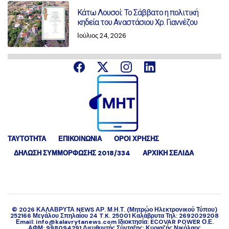
Κάτω Λουσοί: Το Σάββατο η πολιτική
κηδεία του Αναστάσιου Χρ. Γιαννέζου
Ιούλιος 24, 2026
ΤΑΥΤΟΤΗΤΑ
ΕΠΙΚΟΙΝΩΝΙΑ
ΟΡΟΙ ΧΡΗΣΗΣ
ΔΉΛΩΣΗ ΣΥΜΜΌΡΦΩΣΗΣ 2018/334
ΑΡΧΙΚΗ ΣΕΛΙΔΑ
©
2026
ΚΑΛΑΒΡΥΤΑ NEWS ΑΡ. Μ.Η.Τ. (Μητρώο Ηλεκτρονικού Τύπου)
252166 Μεγάλου Σπηλαίου 24 T.K. 25001 Καλάβρυτα Τηλ: 2692029208
Εmail: info@kalavrytanews.com Ιδιοκτησία: ECOVAR POWER Ο.Ε.
ΑΦΜ: 998094291 Διευθυντής Σύνταξης: Κυριαζής Νικόλαος