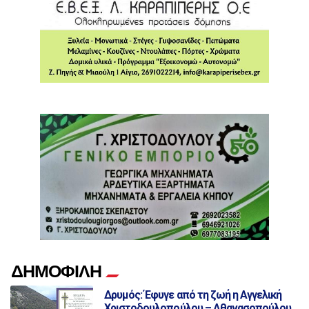
ΔΗΜΟΦΙΛΗ
Δρυμός: Έφυγε από τη ζωή η Αγγελική
Χριστοδουλοπούλου – Αθανασοπούλου,