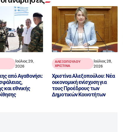
οι αναρτήσεις
Ιούλιος 29,
Ιούλιος 28,
ΑΛΕΞΟΠΟΥΛΟΥ
2026
ΧΡΙΣΤΙΝΑ
2026
ης από Αγαθονήσι:
Χριστίνα Αλεξοπούλου: Νέα
σφάλειας,
οικονομική ενίσχυση για
 και εθνικής
τους Προέδρους των
ίθησης
Δημοτικών Κοινοτήτων