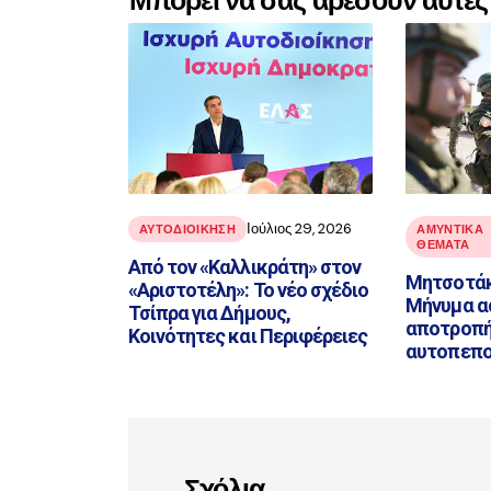
Μπορεί να σας αρέσουν αυτές 
Ιούλιος 29, 2026
ΑΥΤΟΔΙΟΙΚΗΣΗ
ΑΜΥΝΤΙΚΑ
ΘΕΜΑΤΑ
Από τον «Καλλικράτη» στον
Μητσοτάκ
«Αριστοτέλη»: Το νέο σχέδιο
Μήνυμα α
Τσίπρα για Δήμους,
αποτροπής
Κοινότητες και Περιφέρειες
αυτοπεπο
Σχόλια