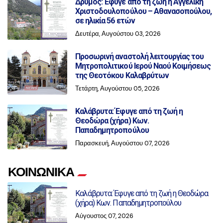
Δρυμός: Έφυγε από τη ζωή η Αγγελική
Χριστοδουλοπούλου – Αθανασοπούλου,
σε ηλικία 56 ετών
Δευτέρα, Αυγούστου 03, 2026
Προσωρινή αναστολή λειτουργίας του
Μητροπολιτικού Ιερού Ναού Κοιμήσεως
της Θεοτόκου Καλαβρύτων
Τετάρτη, Αυγούστου 05, 2026
Καλάβρυτα: Έφυγε από τη ζωή η
Θεοδώρα (χήρα) Κων.
Παπαδημητροπούλου
Παρασκευή, Αυγούστου 07, 2026
ΚΟΙΝΩΝΙΚΑ
Καλάβρυτα: Έφυγε από τη ζωή η Θεοδώρα
(χήρα) Κων. Παπαδημητροπούλου
Αύγουστος 07, 2026