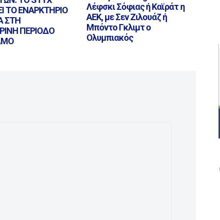
Λέφσκι Σόφιας ή Καϊράτ η
ΕΙ ΤΟ ΕΝΑΡΚΤΗΡΙΟ
ΑΕΚ, με Σεν Ζιλουάζ ή
Α ΣΤΗ
Μπόντο Γκλιμτ ο
ΡΙΝΗ ΠΕΡΙΟΔΟ
Ολυμπιακός
ΛΜΟ