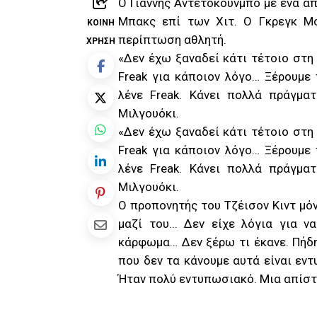
Ο Γιάννης Αντετοκούνμπο με ένα α
Μπακς επί των Χιτ. Ο Γκρεγκ Μο
ΚΟΙΝΉ
περίπτωση αθλητή.
ΧΡΉΣΗ
«Δεν έχω ξαναδεί κάτι τέτοιο στη 
Freak για κάποιον λόγο… Ξέρουμε 
λένε Freak. Κάνει πολλά πράγμα
Μιλγουόκι.
«Δεν έχω ξαναδεί κάτι τέτοιο στη 
Freak για κάποιον λόγο… Ξέρουμε 
λένε Freak. Κάνει πολλά πράγμα
Μιλγουόκι.
Ο προπονητής του Τζέισον Κιντ μόν
μαζί του... Δεν είχε λόγια για 
κάρφωμα… Δεν ξέρω τι έκανε. Πήδη
που δεν τα κάνουμε αυτά είναι εν
Ήταν πολύ εντυπωσιακό. Μια απίστ