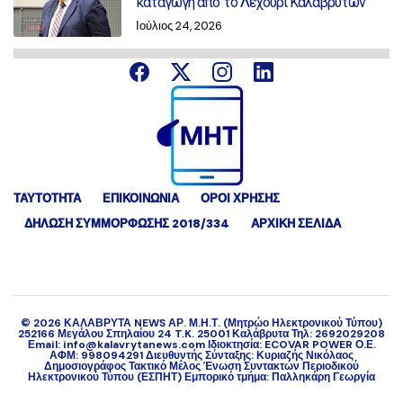
καταγωγή από το Λεχούρι Καλαβρύτων
Ιούλιος 24, 2026
ΤΑΥΤΟΤΗΤΑ
ΕΠΙΚΟΙΝΩΝΙΑ
ΟΡΟΙ ΧΡΗΣΗΣ
ΔΉΛΩΣΗ ΣΥΜΜΌΡΦΩΣΗΣ 2018/334
ΑΡΧΙΚΗ ΣΕΛΙΔΑ
©
2026
ΚΑΛΑΒΡΥΤΑ NEWS ΑΡ. Μ.Η.Τ. (Μητρώο Ηλεκτρονικού Τύπου)
252166 Μεγάλου Σπηλαίου 24 T.K. 25001 Καλάβρυτα Τηλ: 2692029208
Εmail: info@kalavrytanews.com Ιδιοκτησία: ECOVAR POWER Ο.Ε.
ΑΦΜ: 998094291 Διευθυντής Σύνταξης: Κυριαζής Νικόλαος
Δημοσιογράφος Τακτικό Μέλος Ένωση Συντακτών Περιοδικού
Ηλεκτρονικού Τύπου (ΕΣΠΗΤ) Εμπορικό τμήμα: Παλληκάρη Γεωργία