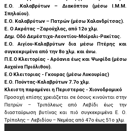
Ε.Ο. .Καλαβρύτων – Διακόπτου (μέσω Ι.Μ.Μ.
Σπηλαίου).
Ε.Ο. Καλαβρύτων – Πατρών (μέσω Χαλανδρίτσας).
Ε. Ο Ακράτας –Ζαρούχλας, από 12ο χλμ.
Δημ. Οδό Δεμέστιχα-Λεοντίου-Μοίραλι-Ρακίτας.
Ε.Ο. Αιγίου-Καλαβρύτων δια μέσω Πτέρης και
συγκεκριμένα από την 8ο χλμ. και άνω.
Π.Ε.Ο Κλειτορίας - Αρόανια έως και Ψωφίδα (μέσω
Αυχαίνα Πριόλιθου).
Ε.Ο Κλειτοριας - Γκουρας (μέσω Λυκουρίας)
Ε.Ο. Πούντας-Καλαβρύτων 7.7ο χλμ.
Κλειστη παραμένει η Περιστερας - Χιονοδρομικό
Προσοχή επίσης χρειάζεται σε όσους κινούνται στην
Πατρών – Τριπόλεως από Λεβίδι έως την
διασταύρωση βυτίνας και πιό συγκεκριμένα Ε. Ο.
Τρίπολης – Λεβιδίου – Νεμέας από 47ο έως 51ο χλμ.