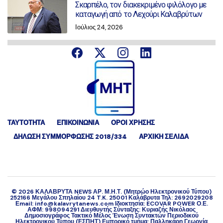
Σκαρπέλο, τον διακεκριμένο φιλόλογο με
καταγωγή από το Λεχούρι Καλαβρύτων
Ιούλιος 24, 2026
ΤΑΥΤΟΤΗΤΑ
ΕΠΙΚΟΙΝΩΝΙΑ
ΟΡΟΙ ΧΡΗΣΗΣ
ΔΉΛΩΣΗ ΣΥΜΜΌΡΦΩΣΗΣ 2018/334
ΑΡΧΙΚΗ ΣΕΛΙΔΑ
©
2026
ΚΑΛΑΒΡΥΤΑ NEWS ΑΡ. Μ.Η.Τ. (Μητρώο Ηλεκτρονικού Τύπου)
252166 Μεγάλου Σπηλαίου 24 T.K. 25001 Καλάβρυτα Τηλ: 2692029208
Εmail: info@kalavrytanews.com Ιδιοκτησία: ECOVAR POWER Ο.Ε.
ΑΦΜ: 998094291 Διευθυντής Σύνταξης: Κυριαζής Νικόλαος
Δημοσιογράφος Τακτικό Μέλος Ένωση Συντακτών Περιοδικού
Ηλεκτρονικού Τύπου (ΕΣΠΗΤ) Εμπορικό τμήμα: Παλληκάρη Γεωργία