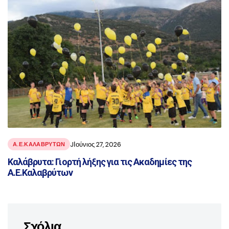
JΙούνιος 27, 2026
Α.Ε.ΚΑΛΑΒΡΥΤΩΝ
Καλάβρυτα: Γιορτή λήξης για τις Ακαδημίες της
Α.Ε.Καλαβρύτων
Σχόλια