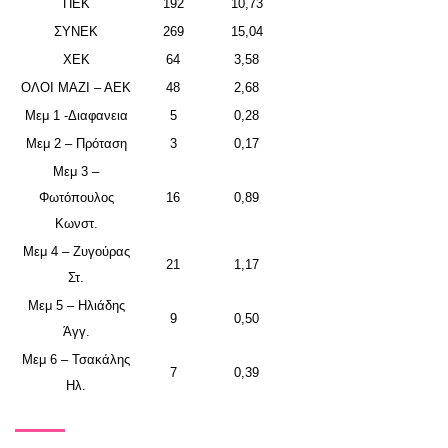
ΠΕΚ
192
10,73
ΣΥΝΕΚ
269
15,04
ΧΕΚ
64
3,58
ΟΛΟΙ ΜΑΖΙ – ΑΕΚ
48
2,68
Μεμ 1 -Διαφανεια
5
0,28
Μεμ 2 – Πρόταση
3
0,17
Μεμ 3 –
Φωτόπουλος
16
0,89
Κωνστ.
Μεμ 4 – Ζυγούρας
21
1,17
Στ.
Μεμ 5 – Ηλιάδης
9
0,50
Άγγ.
Μεμ 6 – Τσακάλης
7
0,39
Ηλ.