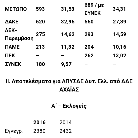
689 / με
ΜΕΤΩΠΟ
593
31,53
34,31
ΣΥΝΕΚ
ΔΑΚΕ
620
32,96
560
27,89
ΑΕΚ-
275
14,62
293
14,59
Παρεμβαση
ΠΑΜΕ
213
11,32
204
10,16
ΠΕΚ
–
–
262
13,02
ΣΥΝΕΚ
180
9,57
–
–
II. Αποτελέσματα για AΠΥΣΔΕ Δυτ. Ελλ. από ΔΔΕ
ΑΧΑΪΑΣ
Α΄ – Εκλογείς
2016
2014
Εγγεγρ.
2380
2432