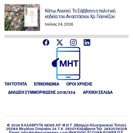
Κάτω Λουσοί: Το Σάββατο η πολιτική
κηδεία του Αναστάσιου Χρ. Γιαννέζου
Ιούλιος 24, 2026
ΤΑΥΤΟΤΗΤΑ
ΕΠΙΚΟΙΝΩΝΙΑ
ΟΡΟΙ ΧΡΗΣΗΣ
ΔΉΛΩΣΗ ΣΥΜΜΌΡΦΩΣΗΣ 2018/334
ΑΡΧΙΚΗ ΣΕΛΙΔΑ
©
2026
ΚΑΛΑΒΡΥΤΑ NEWS ΑΡ. Μ.Η.Τ. (Μητρώο Ηλεκτρονικού Τύπου)
252166 Μεγάλου Σπηλαίου 24 T.K. 25001 Καλάβρυτα Τηλ: 2692029208
Εmail: info@kalavrytanews.com Ιδιοκτησία: ECOVAR POWER Ο.Ε.