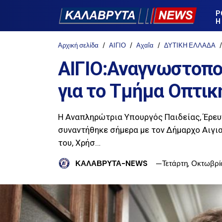
Ρ
Η
Αρχική σελίδα
ΑΙΓΙΟ
Αχαΐα
ΔΥΤΙΚΗ ΕΛΛΑΔΑ
ΑΙΓΙΟ:Αναγνωστοπο
για το Τμήμα Οπτι
Η Αναπληρώτρια Υπουργός Παιδείας, Έρε
συναντήθηκε σήμερα με τον Δήμαρχο Αιγι
του, Χρήσ…
ΚΑΛΑΒΡΥΤΑ-NEWS
Τετάρτη, Οκτωβρί