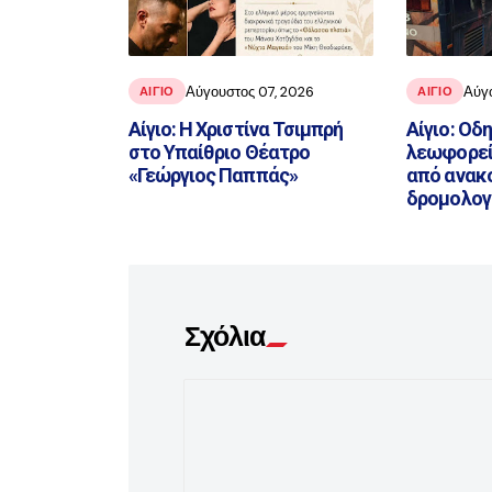
Αύγουστος 07, 2026
Αύγ
ΑΙΓΙΟ
ΑΙΓΙΟ
Αίγιο: Η Χριστίνα Τσιμπρή
Αίγιο: Οδ
στο Υπαίθριο Θέατρο
λεωφορεί
«Γεώργιος Παππάς»
από ανακ
δρομολογ
Σχόλια