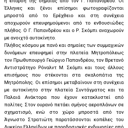
η έπαρση της σημαίας από τον Γ. Παπανδρέου. Οι
Έλληνες και ξένοι επίσημοι φωτογραφίζονται
μπροστά από το Ερέχθειο και στη συνέχεια
αποχωρούν επευφημούμενοι από το ενθουσιώδες
πλήθος. Ο Γ. Παπανδρέου και ο Ρ. Σκόμπι αναχωρούν
με ανοιχτό αυτοκίνητο.
Πλήθος κόσμου με πανό και σημαίες των συμμαχικών
δυνάμεων επευφημεί στην πλατεία Μητροπόλεως
τον Πρωθυπουργό Γεώργιο Παπανδρέου, τον Βρετανό
Αντιστράτηγο Ρόναλντ Μ. Σκόμπι και τους άλλους
επισήμους που στέκονται στα σκαλοπάτια της
Μητρόπολης. Οι επίσημοι μεταβαίνουν στη συνέχεια
με αυτοκίνητο στην πλατεία Συντάγματος και τα
Παλαιά Ανάκτορα που έχουν κατακλυστεί από
πολίτες. Στον ουρανό πετάει σμήνος αεροπλάνων σε
σχηματισμό, ενώ στο χώρο μπροστά από τον
Άγνωστο Στρατιώτη παρατάσσονται κοπέλες του
Λυκείου Ελληνίδων με παραδοσιακές ενδυμασίες από