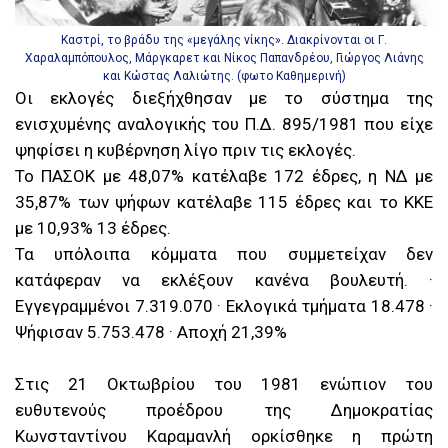
Καστρί, το βράδυ της «μεγάλης νίκης». Διακρίνονται οι Γ.
Χαραλαμπόπουλος, Μάργκαρετ και Νίκος Παπανδρέου, Γιώργος Λιάνης
και Κώστας Λαλιώτης. (φωτο Καθημερινή)
Οι εκλογές διεξήχθησαν με το σύστημα της
ενισχυμένης αναλογικής του Π.Δ. 895/1981 που είχε
ψηφίσει η κυβέρνηση λίγο πριν τις εκλογές.
Το ΠΑΣΟΚ με 48,07% κατέλαβε 172 έδρες, η ΝΔ με
35,87% των ψήφων κατέλαβε 115 έδρες και το ΚΚΕ
με 10,93% 13 έδρες.
Τα υπόλοιπα κόμματα που συμμετείχαν δεν
κατάφεραν να εκλέξουν κανένα βουλευτή. ·
Εγγεγραμμένοι 7.319.070 · Εκλογικά τμήματα 18.478 ·
Ψήφισαν 5.753.478 · Αποχή 21,39%
Στις 21 Οκτωβρίου του 1981 ενώπιον του
ευθυτενούς προέδρου της Δημοκρατίας
Κωνσταντίνου Καραμανλή ορκίσθηκε η πρώτη