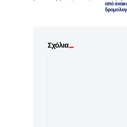
από ανακ
δρομολογ
Σχόλια