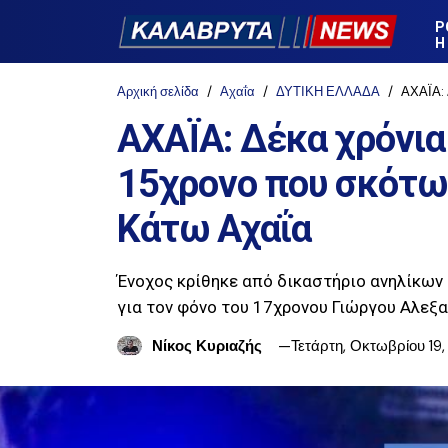
Ρ
Η
Αρχική σελίδα
Αχαΐα
ΔΥΤΙΚΗ ΕΛΛΑΔΑ
ΑΧΑΪΑ: Δ
ΑΧΑΪΑ: Δέκα χρόνια
15χρονο που σκότω
Κάτω Αχαΐα
Ένοχος κρίθηκε από δικαστήριο ανηλίκων 
για τον φόνο του 17χρονου Γιώργου Αλεξ
Νίκος Κυριαζής
Τετάρτη, Οκτωβρίου 19,