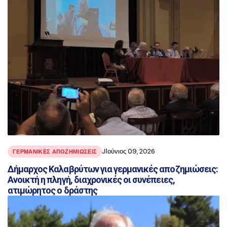
JΙούνιος 09, 2026
ΓΕΡΜΑΝΙΚΈΣ ΑΠΟΖΗΜΙΏΣΕΙΣ
Δήμαρχος Καλαβρύτων για γερμανικές αποζημιώσεις:
Ανοικτή η πληγή, διαχρονικές οι συνέπειες,
ατιμώρητος ο δράστης