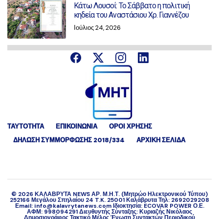
Κάτω Λουσοί: Το Σάββατο η πολιτική
κηδεία του Αναστάσιου Χρ. Γιαννέζου
Ιούλιος 24, 2026
ΤΑΥΤΟΤΗΤΑ
ΕΠΙΚΟΙΝΩΝΙΑ
ΟΡΟΙ ΧΡΗΣΗΣ
ΔΉΛΩΣΗ ΣΥΜΜΌΡΦΩΣΗΣ 2018/334
ΑΡΧΙΚΗ ΣΕΛΙΔΑ
©
2026
ΚΑΛΑΒΡΥΤΑ NEWS ΑΡ. Μ.Η.Τ. (Μητρώο Ηλεκτρονικού Τύπου)
252166 Μεγάλου Σπηλαίου 24 T.K. 25001 Καλάβρυτα Τηλ: 2692029208
Εmail: info@kalavrytanews.com Ιδιοκτησία: ECOVAR POWER Ο.Ε.
ΑΦΜ: 998094291 Διευθυντής Σύνταξης: Κυριαζής Νικόλαος
Δημοσιογράφος Τακτικό Μέλος Ένωση Συντακτών Περιοδικού