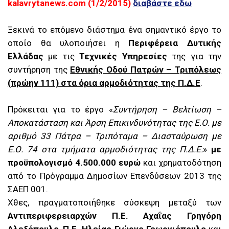
kalavrytanews.com (1/2/2015)
διαβάστε εδω
Ξεκινά το επόμενο διάστημα ένα σημαντικό έργο το
οποίο θα υλοποιήσει η
Περιφέρεια Δυτικής
Ελλάδας
με τις
Τεχνικές Υπηρεσίες
της για την
συντήρηση της
Εθνικής Οδού Πατρών – Τριπόλεως
(πρώην 111) στα όρια αρμοδιότητας της Π.Δ.Ε
.
Πρόκειται για το έργο «
Συντήρηση – Βελτίωση –
Αποκατάσταση και Άρση Επικινδυνότητας της Ε.Ο. με
αριθμό 33 Πάτρα – Τριπόταμα – Διασταύρωση με
Ε.Ο. 74 στα τμήματα αρμοδιότητας της Π.Δ.Ε.
»
με
προϋπολογισμό 4.500.000 ευρώ
και χρηματοδότηση
από το Πρόγραμμα Δημοσίων Επενδύσεων 2013 της
ΣΑΕΠ 001.
Χθες, πραγματοποιήθηκε σύσκεψη μεταξύ των
Αντιπεριφερειαρχών Π.Ε. Αχαΐας Γρηγόρη