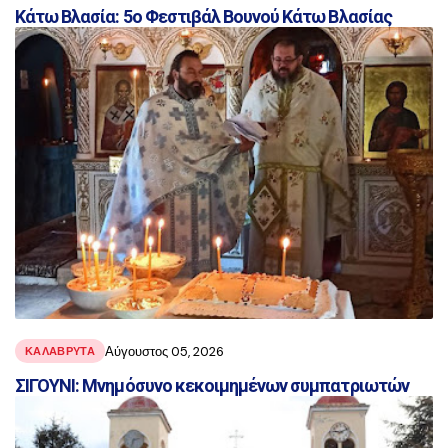
Κάτω Βλασία: 5ο Φεστιβάλ Βουνού Κάτω Βλασίας
Αύγουστος 05, 2026
ΚΑΛΑΒΡΥΤΑ
ΣΙΓΟΥΝΙ: Μνημόσυνο κεκοιμημένων συμπατριωτών