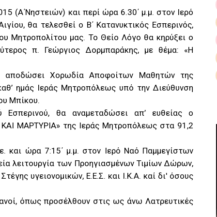
15 (Α΄Νηστειών) και περί ώρα 6.30΄ μ.μ. στον Ιερό
γίου, θα τελεσθεί ο Β΄ Κατανυκτικός Εσπερινός,
υ Μητροπολίτου μας. Το Θείο Λόγο θα κηρύξει ο
ύτερος π. Γεώργιος Δορμπαράκης, με θέμα: «Η
θα αποδώσει Χορωδία Αποφοίτων Μαθητών της
καθ’ ημάς Ιεράς Μητροπόλεως υπό την Διεύθυνση
ου Μπίκου.
ύ Εσπερινού, θα αναμεταδώσει απ’ ευθείας ο
 ΚΑΙ ΜΑΡΤΥΡΙΑ» της Ιεράς Μητροπόλεως στα 91,2
ε. και ώρα 7:15΄ μ.μ. στον Ιερό Ναό Παμμεγίστων
Θεία λειτουργία των Προηγιασμένων Τιμίων Δώρων,
Στέγης υγειονομικών, Ε.Ε.Σ. και Ι.Κ.Α. καί δι' όσους
ιανοί, όπως προσέλθουν στις ως άνω Λατρευτικές