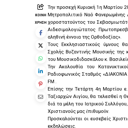
Την προσεχή Κυριακή 1η Μαρτίου 20
Μητροπολιτικό Ναό Φανερωμένης Αι
ΚΟΙΝΉ
χοροστατούντος του Σεβασμιωτάτο
ΧΡΉΣΗ
Αιδεσιμολογιώτατος Πρωτοπρεσβ
αληθινή έννοια της Ορθοδοξίας».
Τους Εκκλησιαστικούς ύμνους 
Σχολής Βυζαντινής Μουσικής της 
του Μουσικοδιδασκάλου κ. Βασιλεί
Την Ακολουθία του Κατανυκτικο
Ραδιοφωνικός Σταθμός «ΔΙΑΚΟΝΙΑ
FM .
Επίσης την Τετάρτη 4η Μαρτίου ε.
Ταξιαρχών Αιγίου, θα τελεσθεί η 
διά τα μέλη του Ιατρικού Συλλόγου, 
Χριστιανούς μας ἐπιθυμοῦν.
Προσκαλούνται οι ευσεβείς Χριστ
εκδηλώσεις.