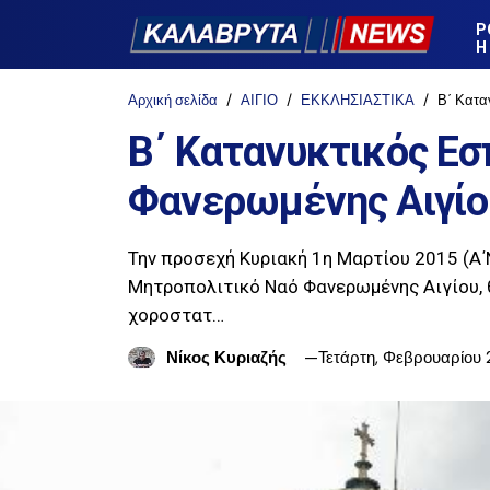
Ρ
Η
Αρχική σελίδα
ΑΙΓΙΟ
ΕΚΚΛΗΣΙΑΣΤΙΚΑ
Β΄ Κατα
Β΄ Κατανυκτικός Εσ
Φανερωμένης Αιγίο
Την προσεχή Κυριακή 1η Μαρτίου 2015 (Α΄Ν
Μητροπολιτικό Ναό Φανερωμένης Αιγίου, θ
χοροστατ…
Νίκος Κυριαζής
Τετάρτη, Φεβρουαρίου 