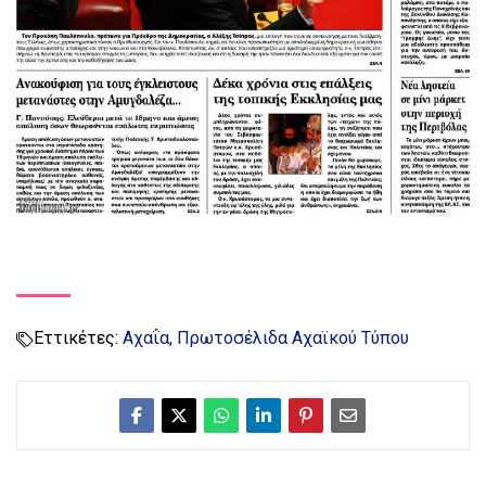
Εττικέτες:
Αχαΐα
Πρωτοσέλιδα Αχαϊκού Τύπου