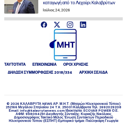
καταγωγή από το Λεχούρι Καλαβρύτων
Ιούλιος 24, 2026
ΤΑΥΤΟΤΗΤΑ
ΕΠΙΚΟΙΝΩΝΙΑ
ΟΡΟΙ ΧΡΗΣΗΣ
ΔΉΛΩΣΗ ΣΥΜΜΌΡΦΩΣΗΣ 2018/334
ΑΡΧΙΚΗ ΣΕΛΙΔΑ
©
2026
ΚΑΛΑΒΡΥΤΑ NEWS ΑΡ. Μ.Η.Τ. (Μητρώο Ηλεκτρονικού Τύπου)
252166 Μεγάλου Σπηλαίου 24 T.K. 25001 Καλάβρυτα Τηλ: 2692029208
Εmail: info@kalavrytanews.com Ιδιοκτησία: ECOVAR POWER Ο.Ε.
ΑΦΜ: 998094291 Διευθυντής Σύνταξης: Κυριαζής Νικόλαος
Δημοσιογράφος Τακτικό Μέλος Ένωση Συντακτών Περιοδικού
Ηλεκτρονικού Τύπου (ΕΣΠΗΤ) Εμπορικό τμήμα: Παλληκάρη Γεωργία