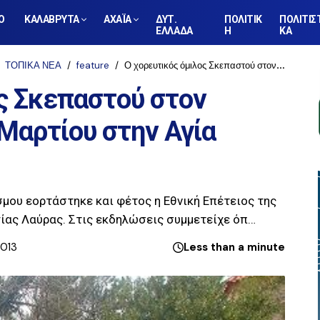
Ο
ΚΑΛΑΒΡΥΤΑ
ΑΧΑΪΑ
ΔΥΤ.
ΠΟΛΙΤΙΚ
ΠΟΛΙΤΙΣ
ΕΛΛΑΔΑ
Η
ΚΑ
ΤΟΠΙΚΑ ΝΕΑ
feature
Ο χορευτικός όμιλος Σκεπαστού στον εορτασμό της 25ης Μαρτίου στην Αγία Λαύρα
ς Σκεπαστού στον
Μαρτίου στην Αγία
μου εορτάστηκε και φέτος η Εθνική Επέτειος της
ίας Λαύρας. Στις εκδηλώσεις συμμετείχε όπ…
2013
Less than a minute