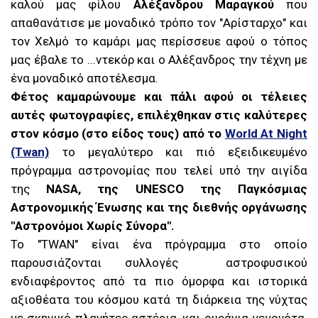
καλού μας φίλου
Αλέξανδρου Μαραγκού
που
απαθανάτισε με μοναδικό τρόπο τον "Αρίσταρχο" και
τον Χελμό το καμάρι μας περίσσευε αφού ο τόπος
μας έβαλε το ...ντεκόρ και ο Αλέξανδρος την τέχνη με
ένα μοναδικό αποτέλεσμα.
Φέτος καμαρώνουμε και πάλι αφού οι τέλειες
αυτές φωτογραφίες, επιλέχθηκαν στις καλύτερες
στον κόσμο (στο είδος τους) από το
World At Night
(Twan)
το μεγαλύτερο και πιό εξειδικευμένο
πρόγραμμα αστρονομίας που τελεί υπό την αιγίδα
της
NASA, της UNESCO της Παγκόσμιας
Αστρονομικής Ένωσης και της διεθνής οργάνωσης
"Αστρονόμοι Χωρίς Σύνορα".
Το
"TWAN"
είναι ένα πρόγραμμα στο οποίο
παρουσιάζονται συλλογές αστροφυσικού
ενδιαφέροντος από τα πιο όμορφα και ιστορικά
αξιοθέατα του κόσμου κατά τη διάρκεια της νύχτας