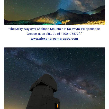
The Milky Way over Chelmos Mountain in Kalavryta, Peloponnese,
"
Greece, at an altitude of 1700m/5577ft."
www.alexandrosmaragos.com