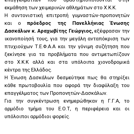
εκμάθηση των χειμερινών αθλημάτων στο Χ.Κ.Κ.
Η συντονιστική επιτροπή γυμναστών-προπονητών
και ο
πρόεδρος της Πανελλήνιας Ένωσης
Δασκάλων κ. Αραχωβίτης Γεώργιος,
εξέφρασαν την
ικανοποίησή τους, για την μεγάλη ανταπόκριση των
πτυχιούχων Τ.Ε.Φ.Α.Α και την γόνιμη συζήτηση που
ξεκίνησε για τα προβλήματα που αντιμετωπίζουν
στο Χ.Κ.Κ αλλά και στα υπόλοιπα χιονοδρομικά
κέντρα της Ελλάδος.
Η Ένωση Δασκάλων δεσμεύτηκε πως θα στηρίξει
κάθε πρωτοβουλία που αφορά την διαφύλαξη του
επαγγέλματος των Προπονητών-Δασκάλων.
Για την συγκέντρωση ενημερώθηκαν η Γ.Γ.Α, το
αρμόδιο τμήμα του Ε.Ο.Τ, η περιφέρεια και οι
υπόλοιποι αρμόδιοι φορείς.