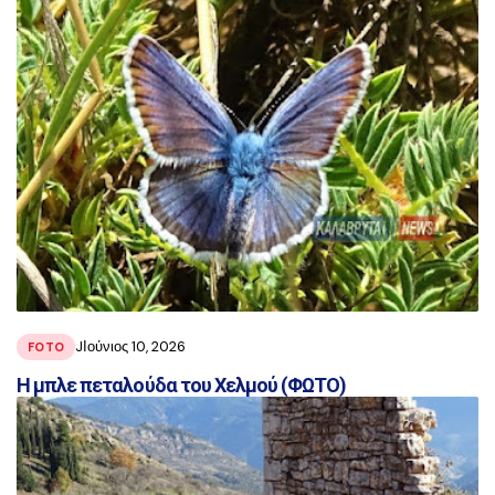
JΙούνιος 10, 2026
FOTO
Η μπλε πεταλούδα του Χελμού (ΦΩΤΟ)