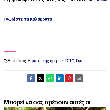
Περιμένουμε και τις δικές σας φωτό στο mail:
kalab
Γνωρίστε τα Καλάβρυτα
Εττικέτες:
Η φωτο της ημέρας
FOTO
Fun
Μπορεί να σας αρέσουν αυτές οι
αναρτήσεις