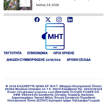
Ιούλιος 24, 2026
ΤΑΥΤΟΤΗΤΑ
ΕΠΙΚΟΙΝΩΝΙΑ
ΟΡΟΙ ΧΡΗΣΗΣ
ΔΉΛΩΣΗ ΣΥΜΜΌΡΦΩΣΗΣ 2018/334
ΑΡΧΙΚΗ ΣΕΛΙΔΑ
©
2026
ΚΑΛΑΒΡΥΤΑ NEWS ΑΡ. Μ.Η.Τ. (Μητρώο Ηλεκτρονικού Τύπου)
252166 Μεγάλου Σπηλαίου 24 T.K. 25001 Καλάβρυτα Τηλ: 2692029208
Εmail: info@kalavrytanews.com Ιδιοκτησία: ECOVAR POWER Ο.Ε.
ΑΦΜ: 998094291 Διευθυντής Σύνταξης: Κυριαζής Νικόλαος
Δημοσιογράφος Τακτικό Μέλος Ένωση Συντακτών Περιοδικού
Ηλεκτρονικού Τύπου (ΕΣΠΗΤ) Εμπορικό τμήμα: Παλληκάρη Γεωργία