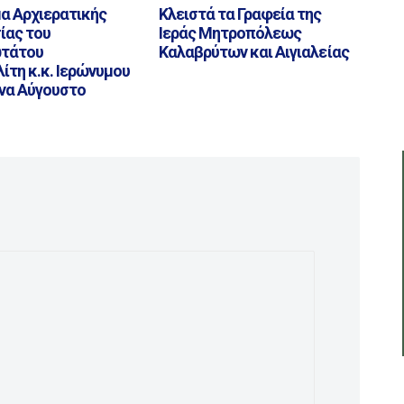
α Αρχιερατικής
Κλειστά τα Γραφεία της
ίας του
Ιεράς Μητροπόλεως
τάτου
Καλαβρύτων και Αιγιαλείας
τη κ.κ. Ιερώνυμου
ήνα Αύγουστο