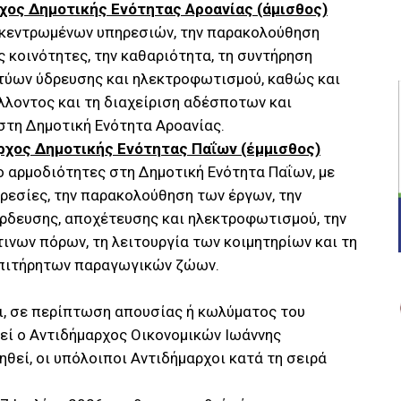
χος Δημοτικής Ενότητας Αροανίας (άμισθος)
οκεντρωμένων υπηρεσιών, την παρακολούθηση
ς κοινότητες, την καθαριότητα, τη συντήρηση
κτύων ύδρευσης και ηλεκτροφωτισμού, καθώς και
λλοντος και τη διαχείριση αδέσποτων και
τη Δημοτική Ενότητα Αροανίας.
ρχος Δημοτικής Ενότητας Παΐων (έμμισθος)
 αρμοδιότητες στη Δημοτική Ενότητα Παΐων, με
ρεσίες, την παρακολούθηση των έργων, την
άρδευσης, αποχέτευσης και ηλεκτροφωτισμού, την
νων πόρων, τη λειτουργία των κοιμητηρίων και τη
επιτήρητων παραγωγικών ζώων.
ι, σε περίπτωση απουσίας ή κωλύματος του
εί ο Αντιδήμαρχος Οικονομικών Ιωάννης
θεί, οι υπόλοιποι Αντιδήμαρχοι κατά τη σειρά