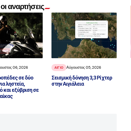
οι αναρτήσεις
ουστος 06, 2026
Αύγουστος 05, 2026
ΑΙΓΙΟ
ιροπέδες σε δύο
Σεισμική δόνηση 3,3 Ρίχτερ
ια ληστεία,
στην Αιγιάλεια
 και εξύβριση σε
αίκας