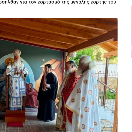
οσήλθαν για τον εορτασμό της μεγάλης εορτής του