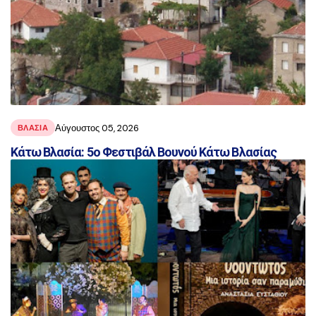
Αύγουστος 05, 2026
ΒΛΑΣΊΑ
Κάτω Βλασία: 5ο Φεστιβάλ Βουνού Κάτω Βλασίας