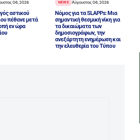
ουστος 06, 2026
Αύγουστος 06, 2026
NEWS
ηγός αστικού
Νόμος για τα SLAPPs: Μια
ου πέθανε μετά
σημαντική θεσμική νίκη για
οπή εν ώρα
τα δικαιώματα των
ίου
δημοσιογράφων, την
ανεξάρτητη ενημέρωση και
την ελευθερία του Τύπου