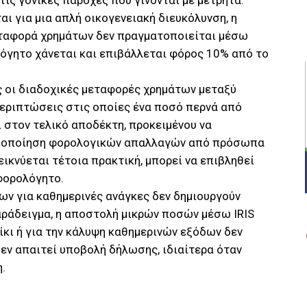
τις γονικές παροχές που γίνονται με μετρητά.
ι για μια απλή οικογενειακή διευκόλυνση, η
εταφορά χρημάτων δεν πραγματοποιείται μέσω
όγητο χάνεται και επιβάλλεται φόρος 10% από το
ς οι διαδοχικές μεταφορές χρημάτων μεταξύ
περιπτώσεις στις οποίες ένα ποσό περνά από
στον τελικό αποδέκτη, προκειμένου να
αξιοποίηση φορολογικών απαλλαγών από πρόσωπα
εικνύεται τέτοια πρακτική, μπορεί να επιβληθεί
φορολόγητο.
ων για καθημερινές ανάγκες δεν δημιουργούν
αράδειγμα, η αποστολή μικρών ποσών μέσω IRIS
ίκι ή για την κάλυψη καθημερινών εξόδων δεν
εν απαιτεί υποβολή δήλωσης, ιδιαίτερα όταν
.