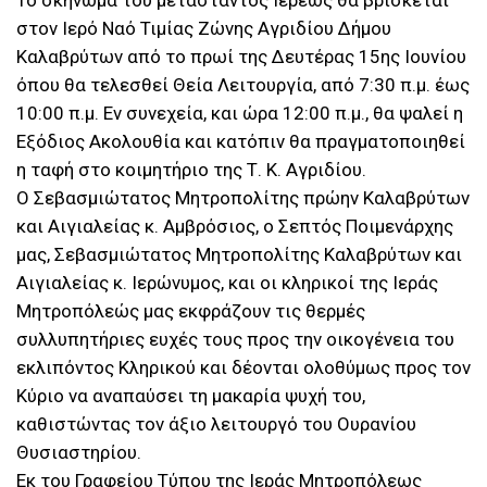
Το σκήνωμα του μεταστάντος Ιερέως θα βρίσκεται
στον Ιερό Ναό Τιμίας Ζώνης Αγριδίου Δήμου
Καλαβρύτων από το πρωί της Δευτέρας 15ης Ιουνίου
όπου θα τελεσθεί Θεία Λειτουργία, από 7:30 π.μ. έως
10:00 π.μ. Εν συνεχεία, και ώρα 12:00 π.μ., θα ψαλεί η
Εξόδιος Ακολουθία και κατόπιν θα πραγματοποιηθεί
η ταφή στο κοιμητήριο της Τ. Κ. Αγριδίου.
Ο Σεβασμιώτατος Μητροπολίτης πρώην Καλαβρύτων
και Αιγιαλείας κ. Αμβρόσιος, ο Σεπτός Ποιμενάρχης
μας, Σεβασμιώτατος Μητροπολίτης Καλαβρύτων και
Αιγιαλείας κ. Ιερώνυμος, και οι κληρικοί της Ιεράς
Μητροπόλεώς μας εκφράζουν τις θερμές
συλλυπητήριες ευχές τους προς την οικογένεια του
εκλιπόντος Κληρικού και δέονται ολοθύμως προς τον
Κύριο να αναπαύσει τη μακαρία ψυχή του,
καθιστώντας τον άξιο λειτουργό του Ουρανίου
Θυσιαστηρίου.
Εκ του Γραφείου Τύπου της Ιεράς Μητροπόλεως