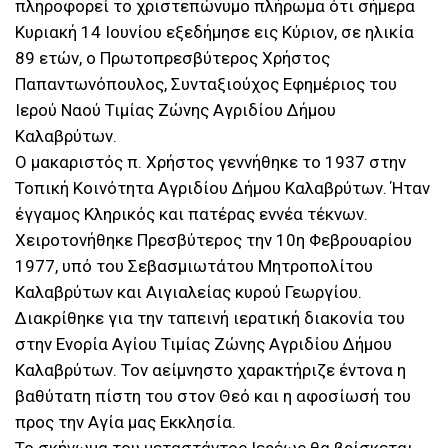
πληροφορεί το χριστεπώνυμο πλήρωμα ότι σήμερα
Κυριακή 14 Ιουνίου εξεδήμησε εις Κύριον, σε ηλικία
89 ετών, ο Πρωτοπρεσβύτερος Χρήστος
Παπαντωνόπουλος, Συνταξιούχος Εφημέριος του
Ιερού Ναού Τιμίας Ζώνης Αγριδίου Δήμου
Καλαβρύτων.
Ο μακαριστός π. Χρήστος γεννήθηκε το 1937 στην
Τοπική Κοινότητα Αγριδίου Δήμου Καλαβρύτων. Ήταν
έγγαμος Κληρικός και πατέρας εννέα τέκνων.
Χειροτονήθηκε Πρεσβύτερος την 10η Φεβρουαρίου
1977, υπό του Σεβασμιωτάτου Μητροπολίτου
Καλαβρύτων και Αιγιαλείας κυρού Γεωργίου.
Διακρίθηκε για την ταπεινή ιερατική διακονία του
στην Ενορία Αγίου Τιμίας Ζώνης Αγριδίου Δήμου
Καλαβρύτων. Τον αείμνηστο χαρακτήριζε έντονα η
βαθύτατη πίστη του στον Θεό και η αφοσίωσή του
προς την Αγία μας Εκκλησία.