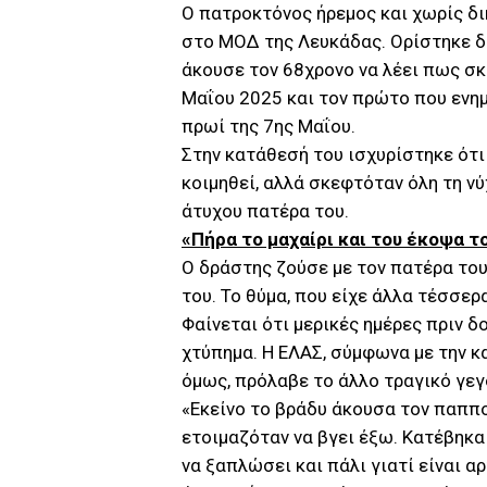
Ο πατροκτόνος ήρεμος και χωρίς δ
στο ΜΟΔ της Λευκάδας. Ορίστηκε δι
άκουσε τον 68χρονο να λέει πως σ
Μαΐου 2025 και τον πρώτο που ενη
πρωί της 7ης Μαΐου.
Στην κατάθεσή του ισχυρίστηκε ότι
κοιμηθεί, αλλά σκεφτόταν όλη τη ν
άτυχου πατέρα του.
«Πήρα το μαχαίρι και του έκοψα τ
Ο δράστης ζούσε με τον πατέρα του
του. Το θύμα, που είχε άλλα τέσσερ
Φαίνεται ότι μερικές ημέρες πριν δ
χτύπημα. Η ΕΛΑΣ, σύμφωνα με την κα
όμως, πρόλαβε το άλλο τραγικό γεγ
«Εκείνο το βράδυ άκουσα τον παππ
ετοιμαζόταν να βγει έξω. Κατέβηκα
να ξαπλώσει και πάλι γιατί είναι αρ