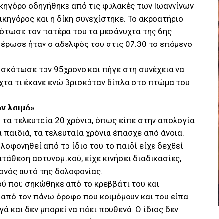
ικηγόρο οδηγήθηκε από τις φυλακές των Ιωαννίνων
κηγόρος και η δίκη συνεχίστηκε. Το ακροατήριο
κότωσε τον πατέρα του τα μεσάνυχτα της 6ης
μέρωσε ήταν ο αδελφός του στις 07.30 το επόμενο
 σκότωσε τον 95χρονο και πήγε στη συνέχεια να
ύχτα τι έκανε ενώ βρισκόταν δίπλα στο πτώμα του
ον λαιμό»
 τα τελευταία 20 χρόνια, όπως είπε στην απολογία
α παιδιά, τα τελευταία χρόνια έπασχε από άνοια.
ολοφονηθεί από το ίδιο του το παιδί είχε δεχθεί
τάθεση αστυνομικού, είχε κινήσει διαδικασίες,
ονός αυτό της δολοφονίας.
ού που σηκώθηκε από το κρεββάτι του και
 από τον πάνω όροφο που κοιμόμουν και του είπα
γά και δεν μπορεί να πάει πουθενά. Ο ίδιος δεν