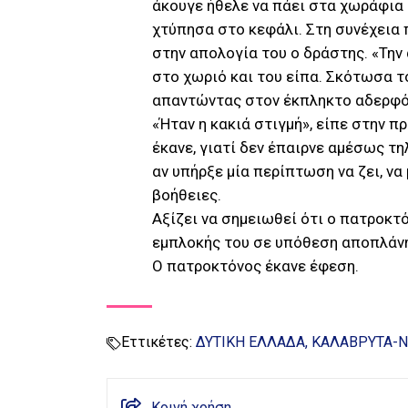
άκουγε ήθελε να πάει στα χωράφια 
χτύπησα στο κεφάλι. Στη συνέχεια π
στην απολογία του ο δράστης. «Την
στο χωριό και του είπα. Σκότωσα τ
απαντώντας στον έκπληκτο αδερφό
«Ήταν η κακιά στιγμή», είπε στην π
έκανε, γιατί δεν έπαιρνε αμέσως τ
αν υπήρξε μία περίπτωση να ζει, ν
βοήθειες.
Αξίζει να σημειωθεί ότι ο πατροκτ
εμπλοκής του σε υπόθεση αποπλάν
Ο πατροκτόνος έκανε έφεση.
Εττικέτες:
ΔΥΤΙΚΗ ΕΛΛΑΔΑ
ΚΑΛΑΒΡΥΤΑ-
Κοινή χρήση