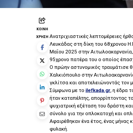
ΚΟΙΝΉ
Ανατριχιαστικές λεπτομέρειες ήρθ
ΧΡΉΣΗ
Λευκάδας στη δίκη του 68χρονου Η.Π
Μαΐου 2025 στην Αιτωλοακαρνανία,
95χρονο πατέρα του ο οποίος έπασ
Ο πρώην αστυνομικός τραυμάτισε θ
Χαλκιόπουλο στην Αιτωλοακαρνανία,
γκλίτσα και αποτελειώνοντάς τον με
Σύμφωνα με το
ilefkada.gr
, η έδρα
ήταν καταπέλτης, απορρίπτοντας το
ψυχιατρική εξέταση του δράστη και
σύνολο για την οπλοκατοχή και οπλ
Αφαιρέθηκαν ένα έτος, ένας μήνας κ
φυλακή.