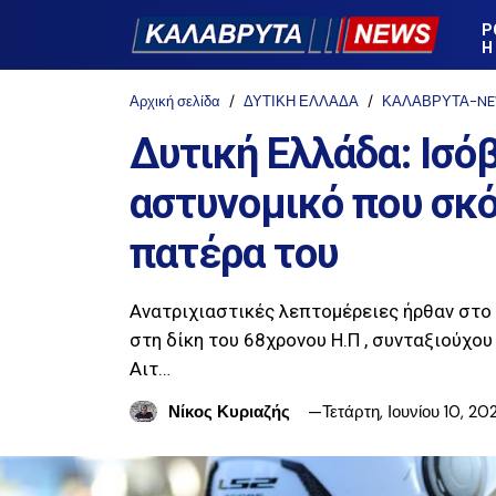
Ρ
Η
Αρχική σελίδα
ΔΥΤΙΚΗ ΕΛΛΑΔΑ
ΚΑΛΑΒΡΥΤΑ-N
Δυτική Ελλάδα: Ισό
αστυνομικό που σκ
πατέρα του
Ανατριχιαστικές λεπτομέρειες ήρθαν στ
στη δίκη του 68χρονου Η.Π , συνταξιούχου
Αιτ…
Νίκος Κυριαζής
Τετάρτη, Ιουνίου 10, 20