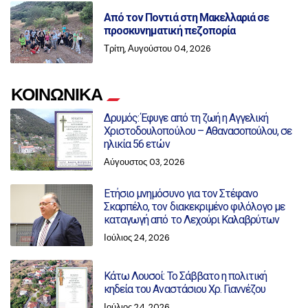
Από τον Ποντιά στη Μακελλαριά σε
προσκυνηματική πεζοπορία
Τρίτη, Αυγούστου 04, 2026
ΚΟΙΝΩΝΙΚΑ
Δρυμός: Έφυγε από τη ζωή η Αγγελική
Χριστοδουλοπούλου – Αθανασοπούλου, σε
ηλικία 56 ετών
Αύγουστος 03, 2026
Ετήσιο μνημόσυνο για τον Στέφανο
Σκαρπέλο, τον διακεκριμένο φιλόλογο με
καταγωγή από το Λεχούρι Καλαβρύτων
Ιούλιος 24, 2026
Κάτω Λουσοί: Το Σάββατο η πολιτική
κηδεία του Αναστάσιου Χρ. Γιαννέζου
Ιούλιος 24, 2026