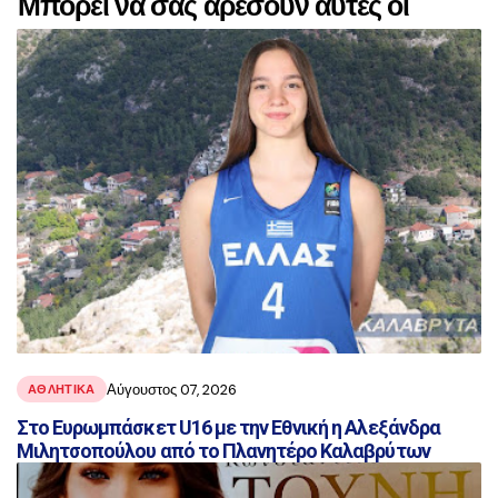
Μπορεί να σας αρέσουν αυτές οι
αναρτήσεις
Αύγουστος 07, 2026
ΑΘΛΗΤΙΚΑ
Στο Ευρωμπάσκετ U16 με την Εθνική η Αλεξάνδρα
Μιλητσοπούλου από το Πλανητέρο Καλαβρύτων