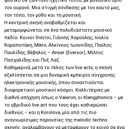
φυσικό σε ζωντανό ηχητικό τοπίο, με μοναδικό όριο
τον ουρανό. Μια στιγμή σύνδεσης με τον εαυτό μας,
τον τόπο, τον μύθο και τη μουσική.
Η κεντρική σκηνή αναβαθμίζεται και
μεταμορφώνεται σε ένα πολυδιάστατο μουσικό
πεδίο: Κοινοί Θνητοί, Γιάννης Χαρούλης, Ιουλία
Καραπατάκη, Mikro, Αλκίνοος Ιωαννίδης, Παύλος
Παυλίδης, Βέβηλος – Anser (Eversor), Μίλτος
Πασχαλίδης και Πυξ Λαξ.
Καθημερινά, μετά το τέλος των live acts, η σκηνή
εξελίσσεται σε μια δυναμική εμπειρία σύγχρονης
ηλεκτρονικής μουσικής, όπου συναντιούνται
διαφορετικοί μουσικοί κόσμοι. Καλλιτέχνες με
διεθνή απήχηση όπως ο Valeron, οι Klangphonics – με
το υβριδικό live act που τους έχει καθιερώσει
διεθνώς – και η Korolova, μία από τις πιο
αναγνωρίσιμες παρουσίες της melodic techno
σκηνής, αναλαμβάνουν να μεταφέρουν το κοινό σε ένα