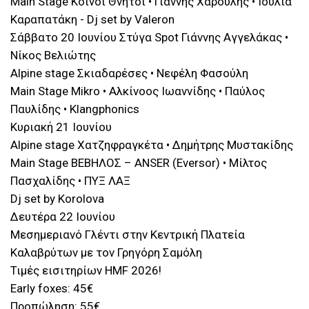
Main Stage Κοινοί Θνητοί • Γιάννης Χαρούλης • Ιουλία
Καραπατάκη - Dj set by Valeron
Σάββατο 20 Ιουνίου Στύγα Spot Γιάννης Αγγελάκας •
Νίκος Βελιώτης
Alpine stage Σκιαδαρέσες • Νεφέλη Φασούλη
Main Stage Mikro • Αλκίνοος Ιωαννίδης • Παύλος
Παυλίδης • Klangphonics
Κυριακή 21 Ιουνίου
Alpine stage Χατζηφραγκέτα • Δημήτρης Μυστακίδης
Main Stage ΒΕΒΗΛΟΣ – ANSER (Eversor) • Μίλτος
Πασχαλίδης • ΠΥΞ ΛΑΞ
Dj set by Korolova
Δευτέρα 22 Ιουνίου
Μεσημεριανό Γλέντι στην Κεντρική Πλατεία
Καλαβρύτων με τον Γρηγόρη Σαμόλη
Τιμές εισιτηρίων HMF 2026!
Early foxes: 45€
Προπώληση: 55€