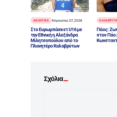
Αύγουστος 07, 2026
ΑΘΛΗΤΙΚΑ
ΚΑΛΑΒΡΥΤ
Στο Ευρωμπάσκετ U16 με
Πάος: Ζω
την Εθνική η Αλεξάνδρα
στον Πάο 
Μιλητσοπούλου από το
Κωνσταντ
Πλανητέρο Καλαβρύτων
Σχόλια