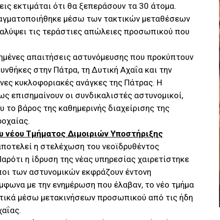
εις εκτιμάται ότι θα ξεπεράσουν τα 30 άτομα.
πραγματοποιήθηκε μέσω των τακτικών μεταθέσεων
 καλύψει τις τεράστιες απώλειες προσωπικού που
υξημένες απαιτήσεις αστυνόμευσης που προκύπτουν
υνθήκες στην Πάτρα, τη Δυτική Αχαΐα και την
ενες κυκλοφοριακές ανάγκες της Πάτρας. Η
ς επισημαίνουν οι συνδικαλιστές αστυνομικοί,
υ το βάρος της καθημερινής διαχείρισης της
οχαίας.
υ νέου Τμήματος Διμοιριών Υποστήριξης
 αποτελεί η στελέχωση του νεοϊδρυθέντος
αρότι η ίδρυση της νέας υπηρεσίας χαιρετίστηκε
ποι των αστυνομικών εκφράζουν έντονη
ύμφωνα με την ενημέρωση που έλαβαν, το νέο τμήμα
τικά μέσω μετακινήσεων προσωπικού από τις ήδη
αΐας.