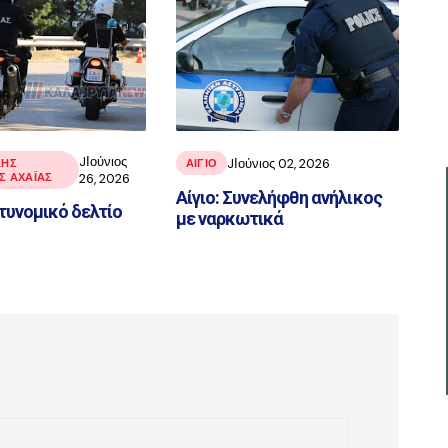
JΙούνιος
JΙούνιος 02, 2026
ΚΉΣ
ΑΙΓΙΟ
 ΑΧΑΪ́ΑΣ
26, 2026
Αίγιο: Συνελήφθη ανήλικος
τυνομικό δελτίο
με ναρκωτικά