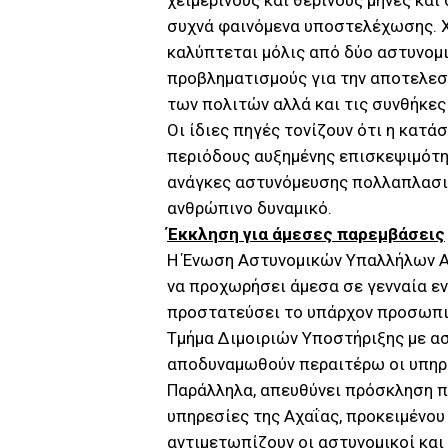
χειμερινούς και θερινούς μήνες κα
συχνά φαινόμενα υποστελέχωσης. Χα
καλύπτεται μόλις από δύο αστυνομι
προβληματισμούς για την αποτελεσ
των πολιτών αλλά και τις συνθήκε
Οι ίδιες πηγές τονίζουν ότι η κατ
περιόδους αυξημένης επισκεψιμότη
ανάγκες αστυνόμευσης πολλαπλασιά
ανθρώπινο δυναμικό.
Έκκληση για άμεσες παρεμβάσεις
Η Ένωση Αστυνομικών Υπαλλήλων Αχ
να προχωρήσει άμεσα σε γενναία εν
προστατεύσει το υπάρχον προσωπικ
Τμήμα Διμοιριών Υποστήριξης με ασ
αποδυναμωθούν περαιτέρω οι υπηρε
Παράλληλα, απευθύνει πρόσκληση πρ
υπηρεσίες της Αχαΐας, προκειμένο
αντιμετωπίζουν οι αστυνομικοί και