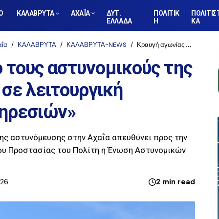
Ο
ΚΑΛΑΒΡΥΤΑ
ΑΧΑΪΑ
ΔΥΤ.
ΠΟΛΙΤΙΚ
ΠΟΛΙΤΙΣ
ΕΛΛΑΔΑ
Η
ΚΑ
αΐα
ΚΑΛΑΒΡΥΤΑ
ΚΑΛΑΒΡΥΤΑ-NEWS
Κραυγή αγωνίας από τους αστυνομικούς της Αχαΐας - «Οδεύουμε σε λειτουργική κατάρρευση των υπηρεσιών»
 τους αστυνομικούς της
 σε λειτουργική
ηρεσιών»
της αστυνόμευσης στην Αχαΐα απευθύνει προς την
ίου Προστασίας του Πολίτη η Ένωση Αστυνομικών
026
2 min read