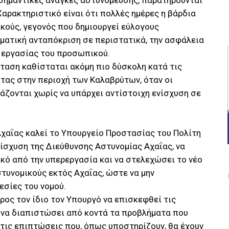
ι σημαντικές ανάγκες αστυνόμευσης, παρατηρούνται
ρακτηριστικό είναι ότι πολλές ημέρες η βάρδια
κούς, γεγονός που δημιουργεί εύλογους
ματική ανταπόκριση σε περιστατικά, την ασφάλεια
ς εργασίας του προσωπικού.
άσταση καθίσταται ακόμη πιο δύσκολη κατά τις
τας στην περιοχή των Καλαβρύτων, όταν οι
ζονται χωρίς να υπάρχει αντίστοιχη ενίσχυση σε
αΐας καλεί το Υπουργείο Προστασίας του Πολίτη
ίσχυση της Διεύθυνσης Αστυνομίας Αχαΐας, να
ό από την υπερεργασία και να στελεχώσει το νέο
τυνομικούς εκτός Αχαΐας, ώστε να μην
σίες του νομού.
ος τον ίδιο τον Υπουργό να επισκεφθεί τις
υ να διαπιστώσει από κοντά τα προβλήματα που
 τις επιπτώσεις που, όπως υποστηρίζουν, θα έχουν