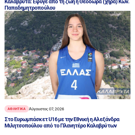
Καλάβρυτα: Έφυγε από τη ζωή η Θεοδώρα (χήρα) Κων.
Παπαδημητροπούλου
Αύγουστος 07, 2026
ΑΘΛΗΤΙΚΑ
Στο Ευρωμπάσκετ U16 με την Εθνική η Αλεξάνδρα
Μιλητσοπούλου από το Πλανητέρο Καλαβρύτων