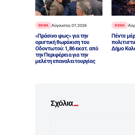
Αύγουστος 07, 2026
Αύγ
ΘΕΜΑ
ΘΕΜΑ
«Πράσινο φως» για την
Πέντε μέρ
οριστική θωράκιση του
πολιτιστι
Οδοντωτού: 1,86 εκατ. από
Δήμο Καλ
την Περιφέρεια για την
μελέτη επαναλειτουργίας
Σχόλια