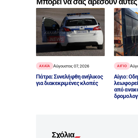
Μπορεί να σας αρέσουν αυτές 
Αύγουστος 07, 2026
Αύγ
ΑΧΑΪ́Α
ΑΙΓΙΟ
Πάτρα: Συνελήφθη ανήλικος
Αίγιο: Οδ
για διακεκριμένες κλοπές
λεωφορεί
από ανακ
δρομολογ
Σχόλια