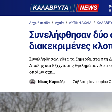
Ρ
Η
Αρχική σελίδα
Αχαΐα
ΔΥΤΙΚΗ ΑΧΑΪΑ
ΚΑΛΑΒΡ
Συνελήφθησαν δύο 
διακεκριμένες κλοπ
Συνελήφθησαν, χθες τα ξημερώματα στη Δ
Δίωξης και Εξιχνίασης Εγκλημάτων Δυτική
οποίων σχη…
Νίκος Κυριαζής
Σάββατο, Ιανουαρίου 0