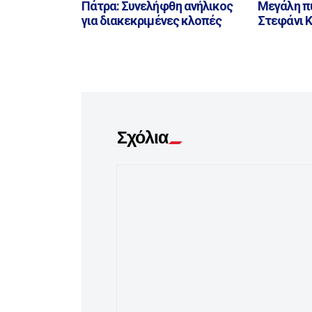
Πάτρα: Συνελήφθη ανήλικος
Μεγάλη π
για διακεκριμένες κλοπές
Στεφάνι 
Σχόλια