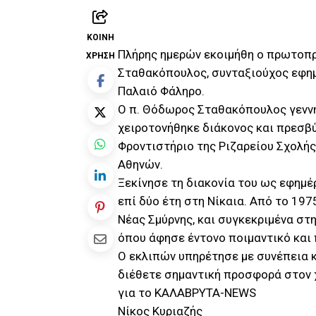
ΚΟΙΝΉ
Πλήρης ημερών εκοιμήθη ο πρωτοπ
ΧΡΉΣΗ
Σταθακόπουλος, συνταξιούχος εφημ
Παλαιό Φάληρο.
Ο π. Θόδωρος Σταθακόπουλος γεννή
χειροτονήθηκε διάκονος και πρεσβ
Φροντιστήριο της Ριζαρείου Σχολής
Αθηνών.
Ξεκίνησε τη διακονία του ως εφημέ
επί δύο έτη στη Νίκαια. Από το 19
Νέας Σμύρνης, και συγκεκριμένα στ
όπου άφησε έντονο ποιμαντικό και
Ο εκλιπών υπηρέτησε με συνέπεια 
διέθετε σημαντική προσφορά στον 
για το ΚΑΛΑΒΡΥΤΑ-NEWS
Νίκος Κυριαζής