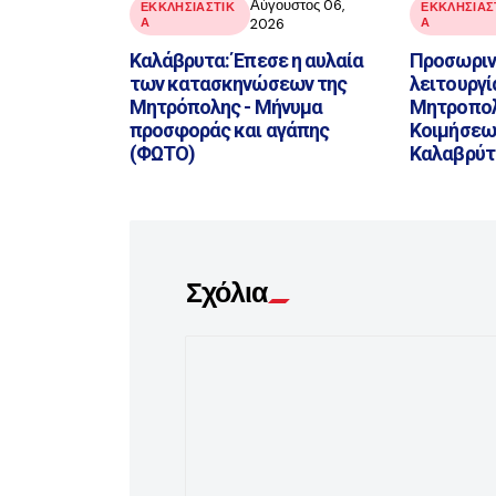
Αύγουστος 06,
ΕΚΚΛΗΣΙΑΣΤΙΚ
ΕΚΚΛΗΣΙΑΣ
Α
2026
Α
Καλάβρυτα: Έπεσε η αυλαία
Προσωριν
των κατασκηνώσεων της
λειτουργί
Μητρόπολης - Μήνυμα
Μητροπολ
προσφοράς και αγάπης
Κοιμήσεω
(ΦΩΤΟ)
Καλαβρύ
Σχόλια