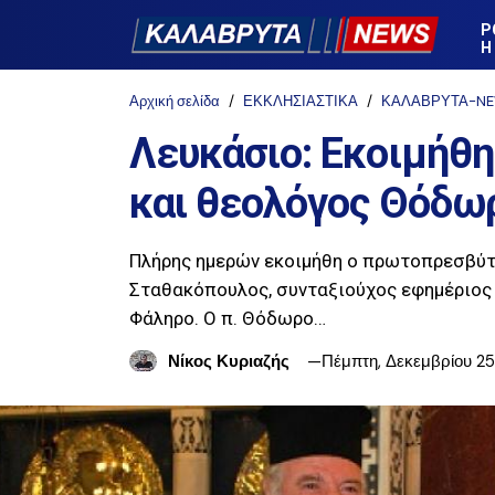
Ρ
Η
Αρχική σελίδα
ΕΚΚΛΗΣΙΑΣΤΙΚΑ
ΚΑΛΑΒΡΥΤΑ-N
Λευκάσιο: Εκοιμήθ
και θεολόγος Θόδω
Πλήρης ημερών εκοιμήθη ο πρωτοπρεσβύτ
Σταθακόπουλος, συνταξιούχος εφημέριος 
Φάληρο. Ο π. Θόδωρο…
Νίκος Κυριαζής
Πέμπτη, Δεκεμβρίου 25